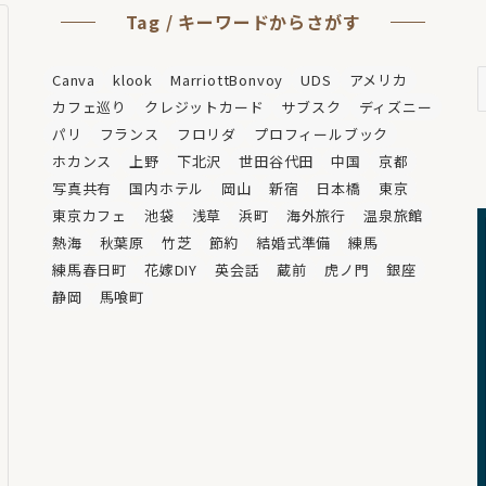
Tag / キーワードからさがす
A
Canva
klook
MarriottBonvoy
UDS
アメリカ
/
カフェ巡り
クレジットカード
サブスク
ディズニー
パリ
フランス
フロリダ
プロフィールブック
ホカンス
上野
下北沢
世田谷代田
中国
京都
写真共有
国内ホテル
岡山
新宿
日本橋
東京
東京カフェ
池袋
浅草
浜町
海外旅行
温泉旅館
熱海
秋葉原
竹芝
節約
結婚式準備
練馬
練馬春日町
花嫁DIY
英会話
蔵前
虎ノ門
銀座
静岡
馬喰町