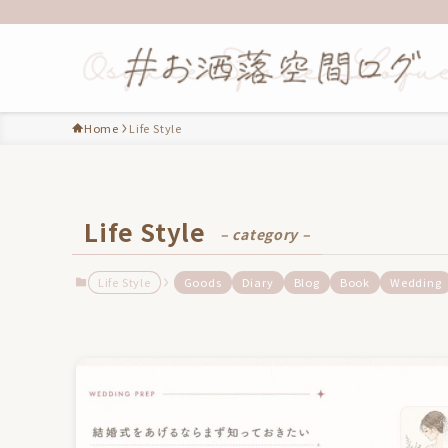
Home
Life Style
Life Style
– category –
Life Style
Goods
Diary
Blog
Book
Wedding