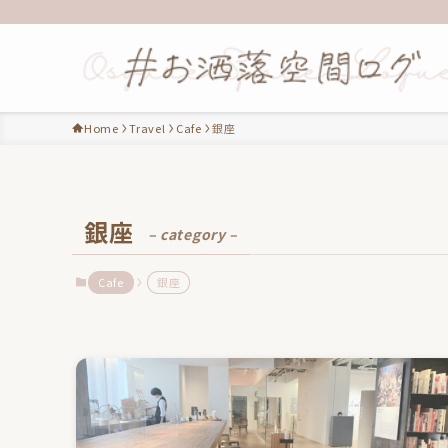
Home
Travel
Cafe
銀座
銀座
– category –
Cafe
銀座