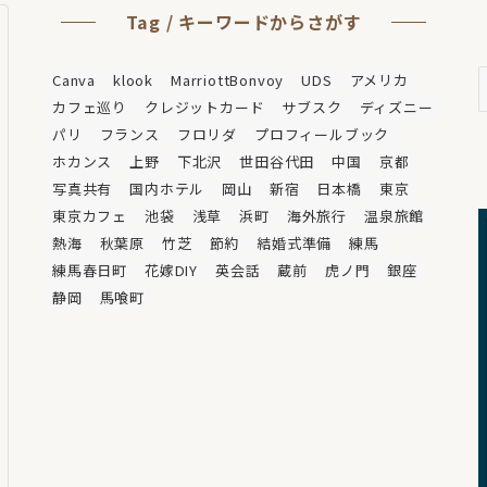
Tag / キーワードからさがす
A
Canva
klook
MarriottBonvoy
UDS
アメリカ
/
カフェ巡り
クレジットカード
サブスク
ディズニー
パリ
フランス
フロリダ
プロフィールブック
ホカンス
上野
下北沢
世田谷代田
中国
京都
写真共有
国内ホテル
岡山
新宿
日本橋
東京
東京カフェ
池袋
浅草
浜町
海外旅行
温泉旅館
熱海
秋葉原
竹芝
節約
結婚式準備
練馬
練馬春日町
花嫁DIY
英会話
蔵前
虎ノ門
銀座
静岡
馬喰町