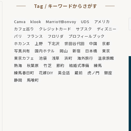
Tag / キーワードからさがす
A
Canva
klook
MarriottBonvoy
UDS
アメリカ
/
カフェ巡り
クレジットカード
サブスク
ディズニー
パリ
フランス
フロリダ
プロフィールブック
ホカンス
上野
下北沢
世田谷代田
中国
京都
写真共有
国内ホテル
岡山
新宿
日本橋
東京
東京カフェ
池袋
浅草
浜町
海外旅行
温泉旅館
熱海
秋葉原
竹芝
節約
結婚式準備
練馬
練馬春日町
花嫁DIY
英会話
蔵前
虎ノ門
銀座
静岡
馬喰町