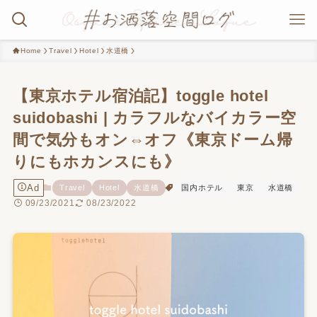
Home
Travel
Hotel
水道橋
【東京ホテル宿泊記】toggle hotel
suidobashi | カラフルなバイカラー空
間で気分もオン⇔オフ《東京ドーム帰
りにもホカンスにも》
Ad
Travel
Hotel
水道橋
国内ホテル
東京
水道橋
09/23/2021
08/23/2022