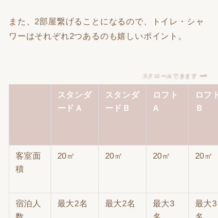
また、2部屋繋げることになるので、トイレ・シャ
ワーはそれぞれ2つあるのも嬉しいポイント。
スクロールできます
スタンダ
スタンダ
ロフト
ロフ
ードＡ
ードＢ
A
Ｂ
客室面
20㎡
20㎡
20㎡
20㎡
積
宿泊人
最大2名
最大2名
最大3
最大3
数
名
名