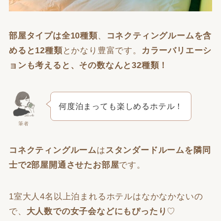
部屋タイプは全10種類
、
コネクティングルームを含
めると12種類
とかなり豊富です。
カラーバリエーシ
ョンも考えると、その数なんと32種類！
何度泊まっても楽しめるホテル！
筆者
コネクティングルーム
は
スタンダードルームを隣同
士で2部屋開通させたお部屋
です。
1室大人4名以上泊まれるホテルはなかなかないの
で、
大人数での女子会などにもぴったり
♡