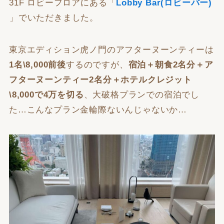
31F ロビーフロアにある「
Lobby Bar(ロビーバー)
」でいただきました。
東京エディション虎ノ門のアフターヌーンティーは
1名\8,000前後
するのですが、
宿泊＋朝食2名分＋ア
フターヌーンティー2名分＋ホテルクレジット
\8,000で4万を切る
、大破格プランでの宿泊でし
た…こんなプラン金輪際ないんじゃないか…