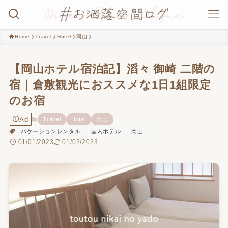
Home
Travel
Hotel
岡山
【岡山ホテル宿泊記】滔々 御崎 二階の
宿｜倉敷観光におススメな1日1組限定
のお宿
Ad
Travel
Hotel
岡山
バケーションレンタル
国内ホテル
岡山
01/01/2023
01/02/2023