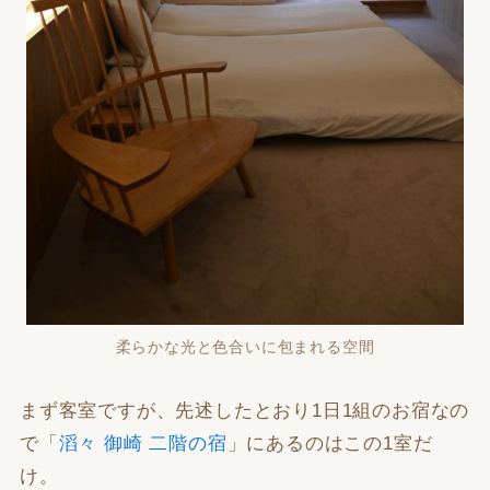
柔らかな光と色合いに包まれる空間
まず客室ですが、先述したとおり1日1組のお宿なの
で「
滔々 御崎 二階の宿
」にあるのはこの1室だ
け。