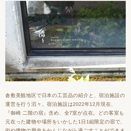
倉敷美観地区で日本の工芸品の紹介と、宿泊施設の
運営を行う滔々。宿泊施設は2022年12月現在、
『御崎 二階の宿』含め、全7室が点在。どの客室も
元在った建物や場所をいかした1日1組限定の宿で、
街や建物の歴史をかんじながら過ごすことができま