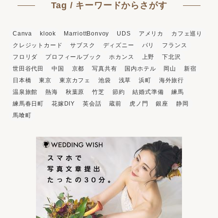
Tag / キーワードからさがす
Canva
klook
MarriottBonvoy
UDS
アメリカ
カフェ巡り
クレジットカード
サブスク
ディズニー
パリ
フランス
フロリダ
プロフィールブック
ホカンス
上野
下北沢
世田谷代田
中国
京都
写真共有
国内ホテル
岡山
新宿
日本橋
東京
東京カフェ
池袋
浅草
浜町
海外旅行
温泉旅館
熱海
秋葉原
竹芝
節約
結婚式準備
練馬
練馬春日町
花嫁DIY
英会話
蔵前
虎ノ門
銀座
静岡
馬喰町