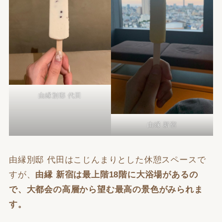
由縁別邸 代田
由縁 新宿
由縁別邸 代田はこじんまりとした休憩スペースで
すが、
由縁 新宿は最上階18階に大浴場があるの
で、大都会の高層から望む最高の景色がみられま
す。