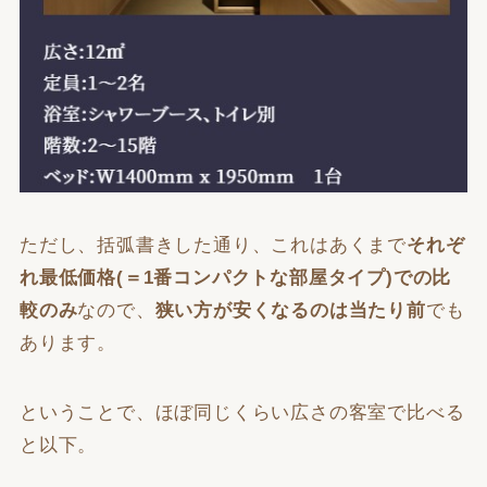
ただし、括弧書きした通り、これはあくまで
それぞ
れ最低価格(＝1番コンパクトな部屋タイプ)での比
較のみ
なので、
狭い方が安くなるのは当たり前
でも
あります。
ということで、ほぼ同じくらい広さの客室で比べる
と以下。