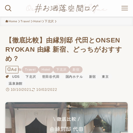
Home
Travel
Hotel
下北沢
【徹底比較】由縁別邸 代田とONSEN
RYOKAN 由縁 新宿、どっちがおすす
め？
Ad
Travel
Hotel
下北沢
新宿
UDS
下北沢
世田谷代田
国内ホテル
新宿
東京
温泉旅館
10/10/2021
10/02/2022