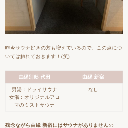
昨今サウナ好きの方も増えているので、この点につ
いては触れておきます！(笑)
由縁別邸 代田
由縁 新宿
男湯：ドライサウナ
なし
女湯：オリジナルアロ
マのミストサウナ
残念ながら由縁 新宿にはサウナがありません
の