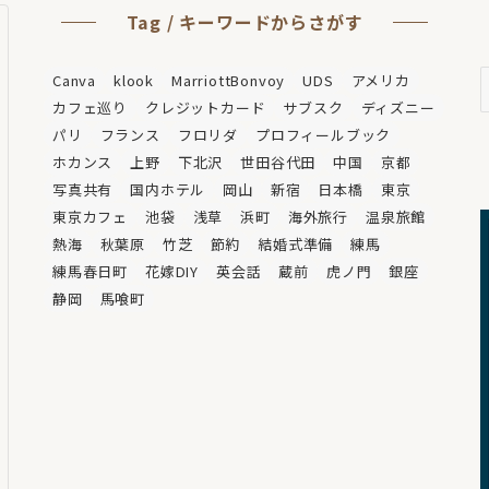
Tag / キーワードからさがす
A
Canva
klook
MarriottBonvoy
UDS
アメリカ
/
カフェ巡り
クレジットカード
サブスク
ディズニー
パリ
フランス
フロリダ
プロフィールブック
ホカンス
上野
下北沢
世田谷代田
中国
京都
写真共有
国内ホテル
岡山
新宿
日本橋
東京
東京カフェ
池袋
浅草
浜町
海外旅行
温泉旅館
熱海
秋葉原
竹芝
節約
結婚式準備
練馬
練馬春日町
花嫁DIY
英会話
蔵前
虎ノ門
銀座
静岡
馬喰町